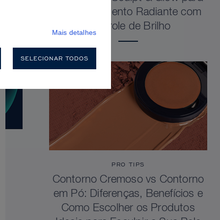
um Acabamento Radiante com
Controle de Brilho
Mais detalhes
SELECIONAR TODOS
PRO TIPS
Contorno Cremoso vs Contorno
em Pó: Diferenças, Benefícios e
Como Escolher os Produtos