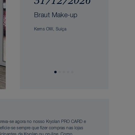
31/12/2026
Braut Make-up
Kerns OW, Suiça
creva-se agora no nosso Kryolan PRO CARD e
eficie-se sempre que fizer compras nas lojas
ticipantes da Kryolan ou on-line. Como