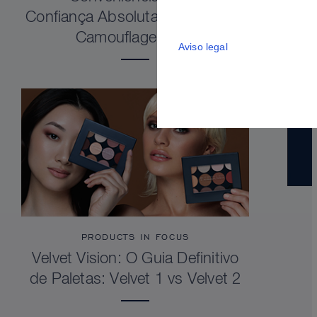
Confiança Absoluta. Dermacolor
Camouflage Stick
Aviso legal
PRODUCTS IN FOCUS
Velvet Vision: O Guia Definitivo
de Paletas: Velvet 1 vs Velvet 2