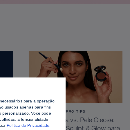
o necessários para a operação
o usados ​​apenas para fins
PRO TIPS
do personalizado. Você pode
colhidas, a funcionalidade
Pele Viçosa vs. Pele Oleosa:
ossa
Política de Privacidade
.
Como Selar Sculpt & Glow para