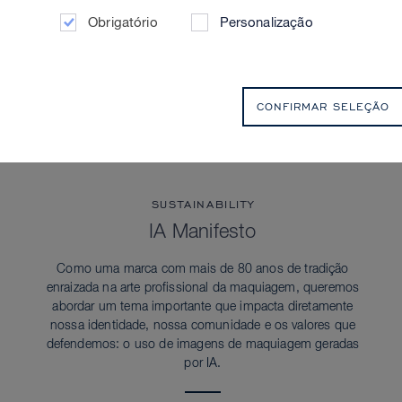
Obrigatório
Personalização
CONFIRMAR SELEÇÃO
SUSTAINABILITY
IA Manifesto
Como uma marca com mais de 80 anos de tradição
enraizada na arte profissional da maquiagem, queremos
abordar um tema importante que impacta diretamente
nossa identidade, nossa comunidade e os valores que
defendemos: o uso de imagens de maquiagem geradas
por IA.