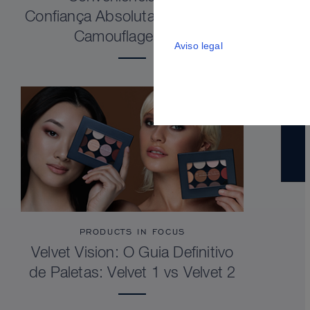
Confiança Absoluta. Dermacolor
Camouflage Stick
Aviso legal
PRODUCTS IN FOCUS
Velvet Vision: O Guia Definitivo
de Paletas: Velvet 1 vs Velvet 2