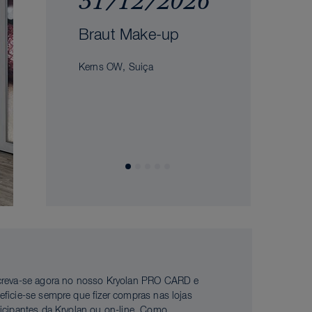
31/12/2026
Braut Make-up
Kerns OW, Suiça
creva-se agora no nosso Kryolan PRO CARD e
eficie-se sempre que fizer compras nas lojas
ticipantes da Kryolan ou on-line. Como