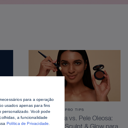
o necessários para a operação
o usados ​​apenas para fins
PRO TIPS
do personalizado. Você pode
colhidas, a funcionalidade
Pele Viçosa vs. Pele Oleosa:
ossa
Política de Privacidade
.
Como Selar Sculpt & Glow para