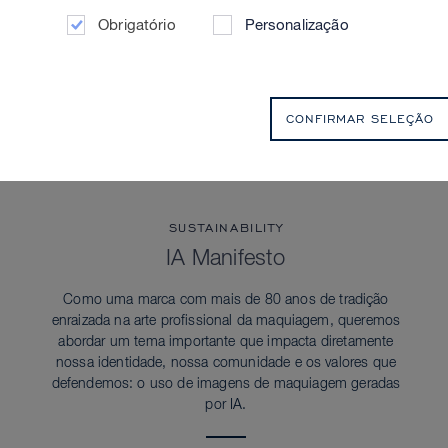
Obrigatório
Personalização
CONFIRMAR SELEÇÃO
SUSTAINABILITY
IA Manifesto
Como uma marca com mais de 80 anos de tradição
enraizada na arte profissional da maquiagem, queremos
abordar um tema importante que impacta diretamente
nossa identidade, nossa comunidade e os valores que
defendemos: o uso de imagens de maquiagem geradas
por IA.