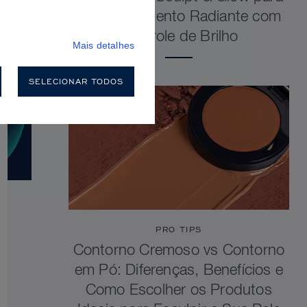
um Acabamento Radiante com
Controle de Brilho
Mais detalhes
SELECIONAR TODOS
PRO TIPS
Contorno Cremoso vs Contorno
em Pó: Diferenças, Benefícios e
Como Escolher os Produtos