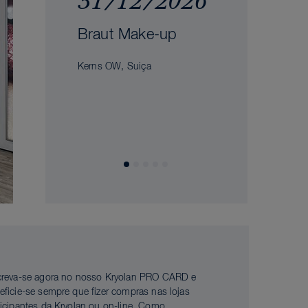
31/12/2026
Braut Make-up
Kerns OW, Suiça
creva-se agora no nosso Kryolan PRO CARD e
eficie-se sempre que fizer compras nas lojas
ticipantes da Kryolan ou on-line. Como