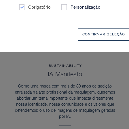
Obrigatório
Personalização
CONFIRMAR SELEÇÃO
SUSTAINABILITY
IA Manifesto
Como uma marca com mais de 80 anos de tradição
enraizada na arte profissional da maquiagem, queremos
abordar um tema importante que impacta diretamente
nossa identidade, nossa comunidade e os valores que
defendemos: o uso de imagens de maquiagem geradas
por IA.