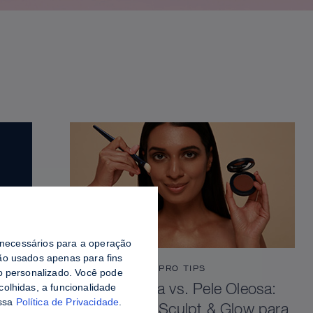
o necessários para a operação
o usados ​​apenas para fins
PRO TIPS
do personalizado. Você pode
colhidas, a funcionalidade
Pele Viçosa vs. Pele Oleosa:
ossa
Política de Privacidade
.
Como Selar Sculpt & Glow para