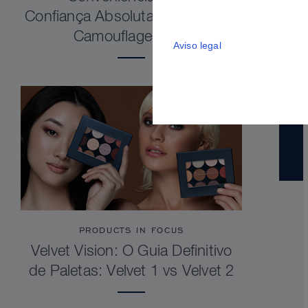
Confiança Absoluta. Dermacolor
Camouflage Stick
Aviso legal
PRODUCTS IN FOCUS
Velvet Vision: O Guia Definitivo
de Paletas: Velvet 1 vs Velvet 2