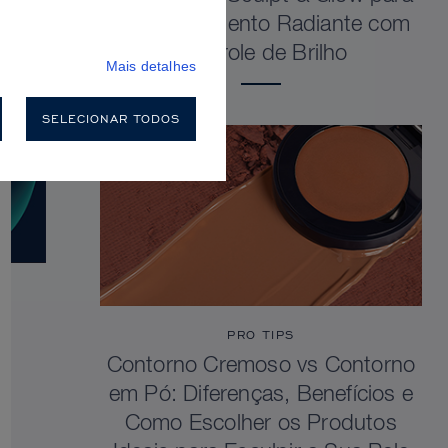
um Acabamento Radiante com
Controle de Brilho
Mais detalhes
SELECIONAR TODOS
PRO TIPS
Contorno Cremoso vs Contorno
em Pó: Diferenças, Benefícios e
Como Escolher os Produtos