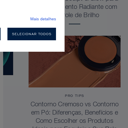
um Acabamento Radiante com
Controle de Brilho
Mais detalhes
SELECIONAR TODOS
PRO TIPS
Contorno Cremoso vs Contorno
em Pó: Diferenças, Benefícios e
Como Escolher os Produtos