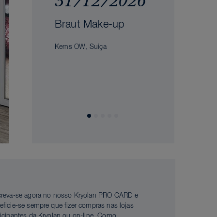
31/12/2026
Braut Make-up
Kerns OW, Suiça
creva-se agora no nosso Kryolan PRO CARD e
eficie-se sempre que fizer compras nas lojas
ticipantes da Kryolan ou on-line. Como