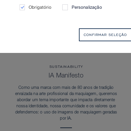
Obrigatório
Personalização
CONFIRMAR SELEÇÃO
SUSTAINABILITY
IA Manifesto
Como uma marca com mais de 80 anos de tradição
enraizada na arte profissional da maquiagem, queremos
abordar um tema importante que impacta diretamente
nossa identidade, nossa comunidade e os valores que
defendemos: o uso de imagens de maquiagem geradas
por IA.