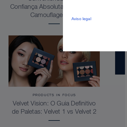
Confiança Absoluta. Dermacolor
Camouflage Stick
Aviso legal
PRODUCTS IN FOCUS
Velvet Vision: O Guia Definitivo
de Paletas: Velvet 1 vs Velvet 2