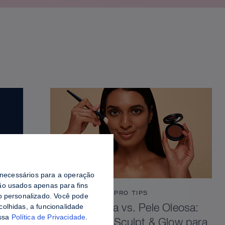
o necessários para a operação
o usados ​​apenas para fins
PRO TIPS
do personalizado. Você pode
colhidas, a funcionalidade
Pele Viçosa vs. Pele Oleosa:
ossa
Política de Privacidade
.
Como Selar Sculpt & Glow para