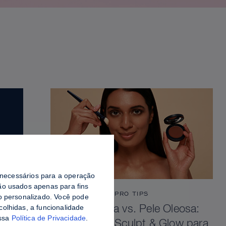
o necessários para a operação
o usados ​​apenas para fins
PRO TIPS
do personalizado. Você pode
colhidas, a funcionalidade
Pele Viçosa vs. Pele Oleosa:
ossa
Política de Privacidade
.
Como Selar Sculpt & Glow para