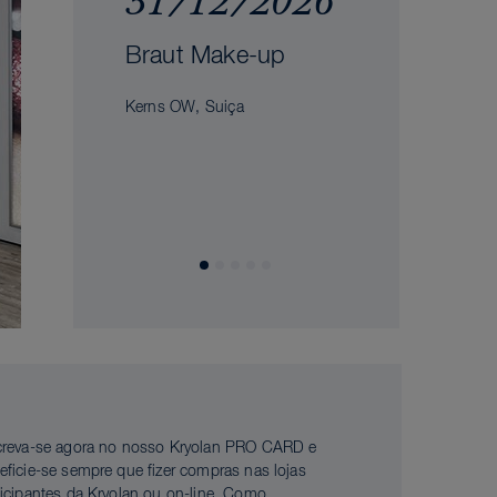
31/12/2026
Braut Make-up
Kerns OW, Suiça
creva-se agora no nosso Kryolan PRO CARD e
eficie-se sempre que fizer compras nas lojas
ticipantes da Kryolan ou on-line. Como