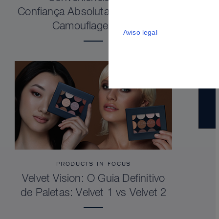
Confiança Absoluta. Dermacolor
Camouflage Stick
Aviso legal
PRODUCTS IN FOCUS
Velvet Vision: O Guia Definitivo
de Paletas: Velvet 1 vs Velvet 2