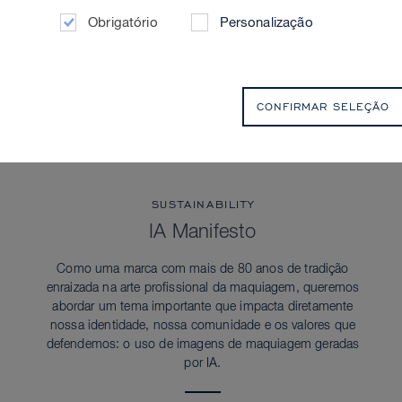
Obrigatório
Personalização
CONFIRMAR SELEÇÃO
SUSTAINABILITY
IA Manifesto
Como uma marca com mais de 80 anos de tradição
enraizada na arte profissional da maquiagem, queremos
abordar um tema importante que impacta diretamente
nossa identidade, nossa comunidade e os valores que
defendemos: o uso de imagens de maquiagem geradas
por IA.