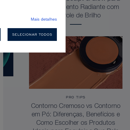
um Acabamento Radiante com
Controle de Brilho
Mais detalhes
SELECIONAR TODOS
PRO TIPS
Contorno Cremoso vs Contorno
em Pó: Diferenças, Benefícios e
Como Escolher os Produtos