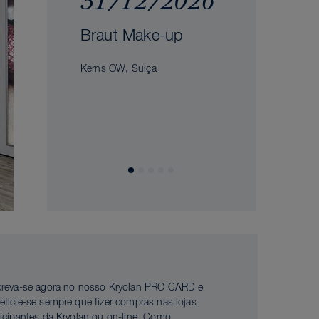
31/12/2026
Braut Make-up
Kerns OW, Suiça
creva-se agora no nosso Kryolan PRO CARD e
eficie-se sempre que fizer compras nas lojas
ticipantes da Kryolan ou on-line. Como