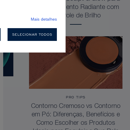
um Acabamento Radiante com
Controle de Brilho
Mais detalhes
SELECIONAR TODOS
PRO TIPS
Contorno Cremoso vs Contorno
em Pó: Diferenças, Benefícios e
Como Escolher os Produtos