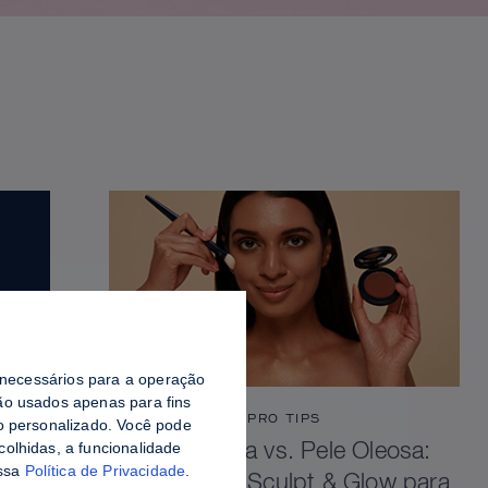
o necessários para a operação
o usados ​​apenas para fins
PRO TIPS
do personalizado. Você pode
colhidas, a funcionalidade
Pele Viçosa vs. Pele Oleosa:
ossa
Política de Privacidade
.
Como Selar Sculpt & Glow para