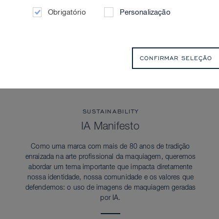
Obrigatório
Personalização
CONFIRMAR SELEÇÃO
SUSTAINABILITY
IA Manifesto
Como uma marca com mais de 80 anos de tradição
enraizada na arte profissional da maquiagem, queremos
abordar um tema importante que impacta diretamente
nossa identidade, nossa comunidade e os valores que
defendemos: o uso de imagens de maquiagem geradas
por IA.