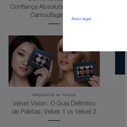
Confiança Absoluta. Dermacolor
Camouflage Stick
Aviso legal
PRODUCTS IN FOCUS
Velvet Vision: O Guia Definitivo
de Paletas: Velvet 1 vs Velvet 2